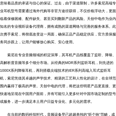
意味着品质的承诺与信心的保证。过去，由于渠道限制，许多索尼高端专
业耳机型号需要通过海外代购等非官方途径获得，不仅价格浮动大，更面
临着保修困难、配件缺失、甚至买到翻新产品的风险。天创中电作为业内
知名的专业视听设备代理商，拥有成熟的渠道网络与完善的服务体系。此
次携手索尼，将彻底改变这一局面，确保正品产品稳定供应，官方质保服
务同步跟上，让用户能够放心购买、安心使用。
索尼在专业音频领域的积淀深厚，其耳机产品线覆盖了监听、降噪、
高解析度音频等多个细分市场。从经典的MDR系列监听耳机，到先进的
1000X系列降噪耳机，再到搭载尖端技术的IER系列高端入耳式监听耳
机，索尼凭借其卓越的声学技术、精湛的工艺和人性化的设计，在全球范
围内赢得了极高的声誉。天创中电的代理，将把这些明星产品更直接、更
快速地呈现在中国用户面前，并有可能引入更多针对中国市场定制的型号
或服务，进一步满足本土用户日益专业化、多元化的需求。
在当前的数码科技时代，音频设备早已超越单纯的“听个响”范畴，成