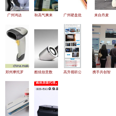
广州鸿达
秋高气爽来
广州硬盘批
来自丹麦
广东独家代
卖场 五款
发市场全解
的“小野人”
理SSK飚王
性价比双核
析 寻找可
艺术品般的
UC-
处理器推荐
靠厂家货源
Podspeakers
H334，开
与数码产品
音响家族
启数码传输
代理指南
新体验
郑州摩托罗
酷炫创意数
高升视听公
携手共创智
拉LS2208
码系列产品
司 重庆地
慧课堂新体
条码扫描枪
隆重招商
区高清播放
验 松下森
河南总代理
携手固特拉
机总代理的
宝数码投影
报价与服务
克科技，开
行业优势与
教学应用方
解析
启智能未来
市场机遇
案亮相长沙